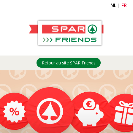
NL
|
FR
Retour au site SPAR Friends